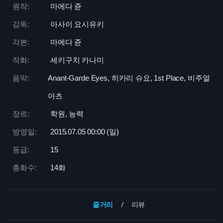
원작:
마에다 쥰
감독:
아사이 요시유키
각본:
마에다 쥰
작화:
세키구치 카나미
음악:
Anant-Garde Eyes, 히카리 슈요, 1st Place, 비주얼
아츠
장르:
학원, 능력
방영일:
2015.07.05 00:
00 (일)
등급:
15
총화수:
14화
줄거리
리뷰