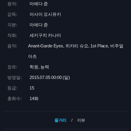
원작:
마에다 쥰
감독:
아사이 요시유키
각본:
마에다 쥰
작화:
세키구치 카나미
음악:
Anant-Garde Eyes, 히카리 슈요, 1st Place, 비주얼
아츠
장르:
학원, 능력
방영일:
2015.07.05 00:
00 (일)
등급:
15
총화수:
14화
줄거리
리뷰