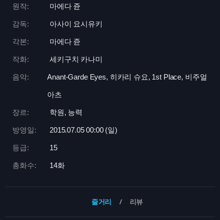
원작:
마에다 쥰
감독:
아사이 요시유키
각본:
마에다 쥰
작화:
세키구치 카나미
음악:
Anant-Garde Eyes, 히카리 슈요, 1st Place, 비주얼
아츠
장르:
학원, 능력
방영일:
2015.07.05 00:
00 (일)
등급:
15
총화수:
14화
줄거리
리뷰