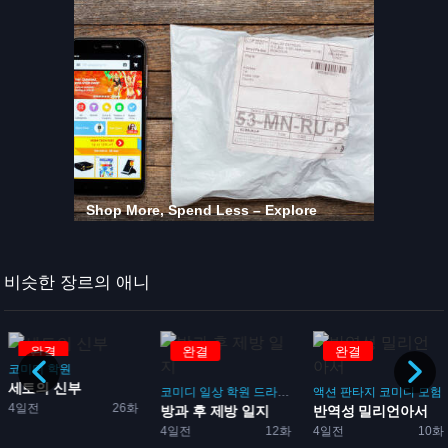
비슷한 장르의 애니
완결
완결
완결
코미디
학원
세토의 신부
임
코미디
일상
학원
드라마
부활동
액션
판타지
코미디
모험
4일전
26화
성방...
방과 후 제방 일지
반역성 밀리언아서
4일전
12화
4일전
10화