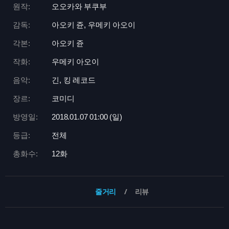
원작:
오오카와 부쿠부
감독:
아오키 쥰, 우메키 아오이
각본:
아오키 쥰
작화:
우메키 아오이
음악:
긴, 킹 레코드
장르:
코미디
방영일:
2018.01.07 01:
00 (일)
등급:
전체
총화수:
12화
줄거리
리뷰