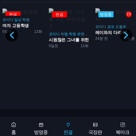
19
완결
방영중
방영중
코미디
공포
오컬트
레이와의 다라 씨
코미디
하렘
학원
로맨스
게임
24분 전
방영중
시원찮은 그녀를 위한 육성방...
5일전
11화
로맨스
코미디
아가씨 돌보기 ~영애들
1시간전
방영
Copyright 2026 © 애니어바웃, aniabout.com. All Rights Reserved
광고문의
홈
방영중
완결
극장판
북마크