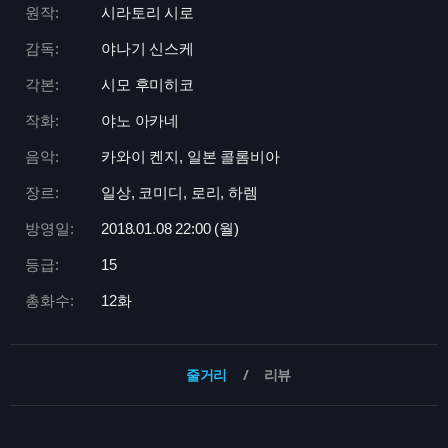
원작:
시라토리 시로
감독:
야나기 신스케
각본:
시모 후미히코
작화:
야노 아카네
음악:
카와이 켄지, 일본 콜롬비아
장르:
일상, 코미디, 로리, 하렘
방영일:
2018.01.08 22:
00 (월)
등급:
15
총화수:
12화
줄거리
리뷰