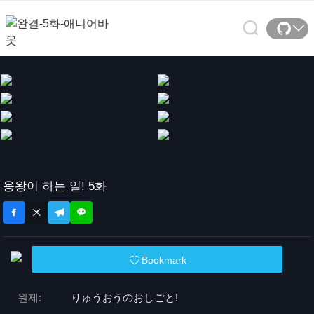
용왕이 하는 일! 5화
Bookmark
원제:
りゅうおうのおしごと!