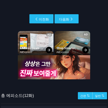
이전화
다음화
총 에피소드(12화)
간편 ⇅
일반 ⇅