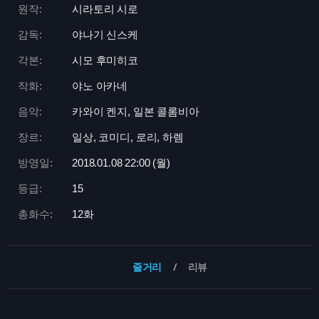
원작:
시라토리 시로
감독:
야나기 신스케
각본:
시모 후미히코
작화:
야노 아카네
음악:
카와이 켄지, 일본 콜롬비아
장르:
일상, 코미디, 로리, 하렘
방영일:
2018.01.08 22:
00 (월)
등급:
15
총화수:
12화
줄거리
리뷰