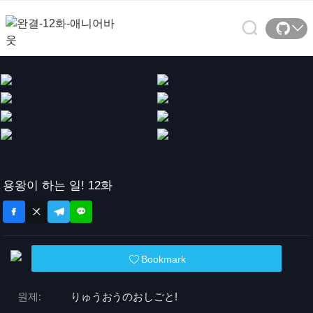
용왕이 하는 일! 12화
Bookmark
원제:
りゅうおうのおしごと!