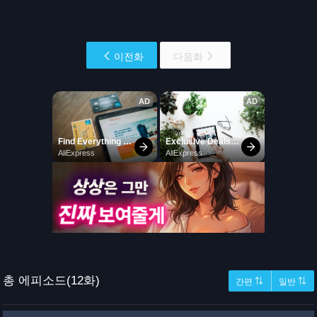
이전화
다음화
총 에피소드(12화)
간편 ⇅
일반 ⇅