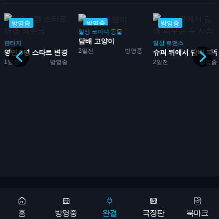
방영중
방영중
방영중
일상
코미디
동물
담배 고양이
판타지
일상
로맨스
2일전
방영중
영민 0명 스타트 변경 영주...
슈퍼 뒤에서 담배 피우는
1일전
방영중
2일전
방영중
가...
Copyright 2026 © 애니어바웃, aniabout.com. All Rights Reserved
광고문의
홈
방영중
완결
극장판
북마크