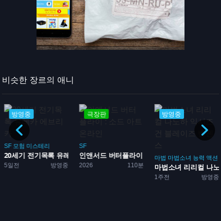
비슷한 장르의 애니
방영중
극장판
방영중
SF
모험
미스테리
SF
20세기 전기목록 유레카 에...
인앤서드 버터플라이 : 소드...
마법
마법소녀
능력
액션
5일전
방영중
2026
110분
마법소녀 리리컬 나노하
1주전
방영중