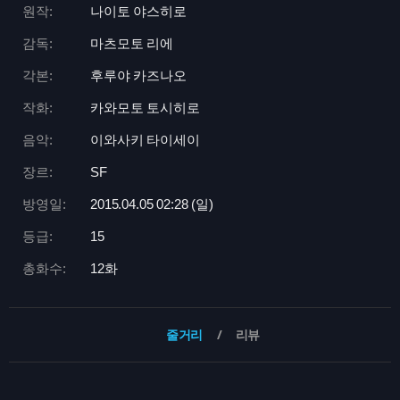
원작:
나이토 야스히로
감독:
마츠모토 리에
각본:
후루야 카즈나오
작화:
카와모토 토시히로
음악:
이와사키 타이세이
장르:
SF
방영일:
2015.04.05 02:
28 (일)
등급:
15
총화수:
12화
줄거리
리뷰