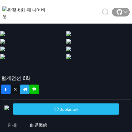
혈계전선 6화
Bookmark
원제:
血界戦線