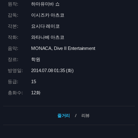
원작:
하마유미바 쇼
감독:
이시즈카 아츠코
각본:
요시다 레이코
작화:
와타나베 아츠코
음악:
MONACA, Dive II Entertainment
장르:
학원
방영일:
2014.07.08 01:
35 (화)
등급:
15
총화수:
12화
줄거리
리뷰