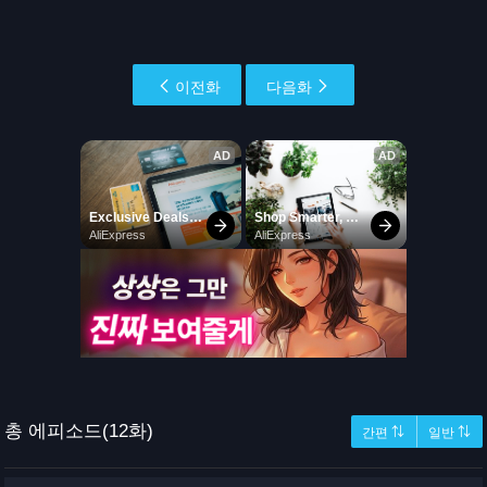
이전화
다음화
총 에피소드(12화)
간편 ⇅
일반 ⇅