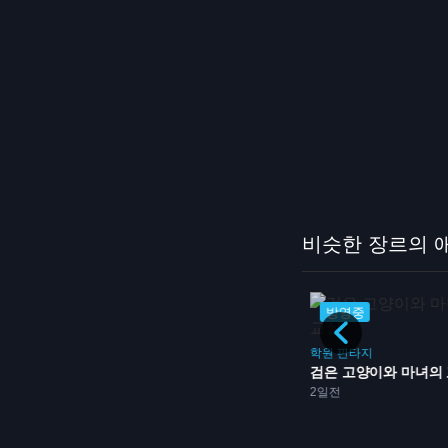
비슷한 장르의 
방영중
방영중
스포츠
학원
판타지
불꽃의 투구녀 돗지 단코
검은 고양이와 마녀의
드
2일전
방영중
2일전
요, 올...
방영중