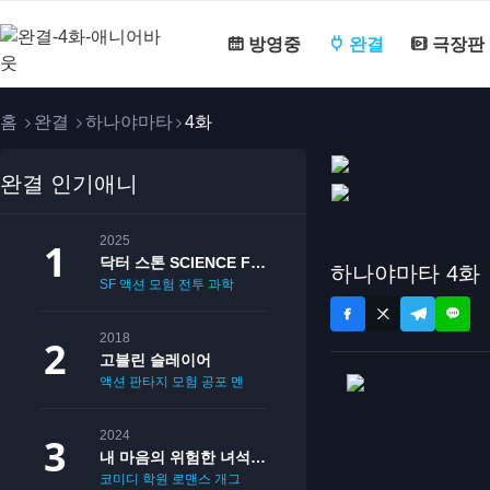
방영중
완결
극장판
홈
완결
하나야마타
4화
완결 인기애니
2025
닥터 스톤 SCIENCE FUTURE
하나야마타 4화
SF
액션
모험
전투
과학
2018
고블린 슬레이어
액션
판타지
모험
공포
멘붕
19
2024
내 마음의 위험한 녀석 2기
코미디
학원
로맨스
개그