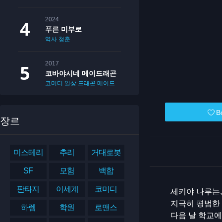
2024
푸른 미부로
역사
청춘
2017
코바야시네 메이드래곤
코미디
일상
드래곤
메이드
B
장르
미스테리
추리
거대로봇
SF
모험
백합
판타지
이세계
코미디
세키야 나루는,
지극히 평범한 
하렘
학원
로맨스
다음 날 학교에