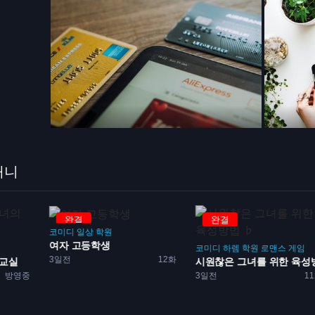
애니
완결
완결
코미디
일상
학원
여자 고등학생
코미디
하렘
학원
로맨스
게임
3일전
12화
 교실
시원찮은 그녀를 위한 육성방.
방영중
3일전
1