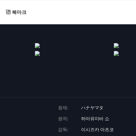
북마크
원제:
ハナヤマタ
원작:
하마유미바 쇼
감독:
이시즈카 아츠코