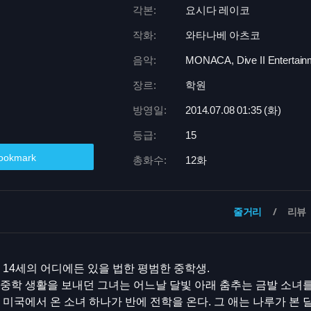
각본:
요시다 레이코
작화:
와타나베 아츠코
음악:
MONACA, Dive II Entertain
장르:
학원
방영일:
2014.07.08 01:
35 (화)
등급:
15
ookmark
총화수:
12화
줄거리
리뷰
 14세의 어디에든 있을 법한 평범한 중학생.
중학 생활을 보내던 그녀는 어느날 달빛 아래 춤추는 금발 소녀를
 미국에서 온 소녀 하나가 반에 전학을 온다. 그 애는 나루가 본