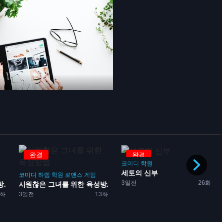
완결
완결
코미디
학원
세토의 신부
코미디
하렘
학원
로맨스
게임
3일전
26화
..
시원찮은 그녀를 위한 육성방...
1화
3일전
13화