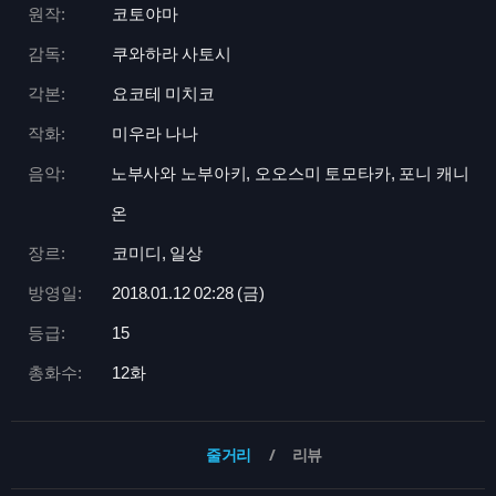
원작:
코토야마
감독:
쿠와하라 사토시
각본:
요코테 미치코
작화:
미우라 나나
음악:
노부사와 노부아키, 오오스미 토모타카, 포니 캐니
온
장르:
코미디, 일상
방영일:
2018.01.12 02:
28 (금)
등급:
15
총화수:
12화
줄거리
리뷰