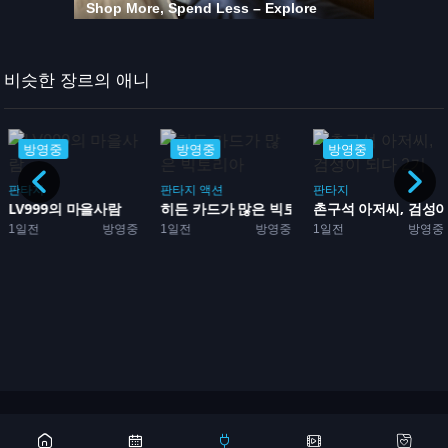
비슷한 장르의 애니
방영중
방영중
방영중
판타지
판타지
액션
판타지
LV999의 마을사람
히든 카드가 많은 빅토리아
촌구석 아저씨, 검성이 
1일전
방영중
1일전
방영중
1일전
방영중
...
Copyright 2026 © 애니어바웃, aniabout.com. All Rights Reserved