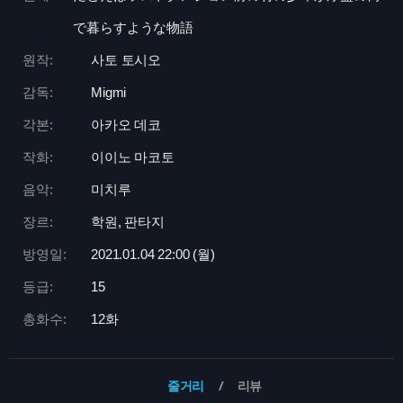
で暮らすような物語
원작:
사토 토시오
감독:
Migmi
각본:
아카오 데코
작화:
이이노 마코토
음악:
미치루
장르:
학원, 판타지
방영일:
2021.01.04 22:
00 (월)
등급:
15
총화수:
12화
줄거리
리뷰