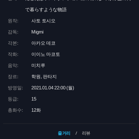
で暮らすような物語
원작:
사토 토시오
감독:
Migmi
각본:
아카오 데코
작화:
이이노 마코토
음악:
미치루
장르:
학원, 판타지
방영일:
2021.01.04 22:
00 (월)
등급:
15
총화수:
12화
줄거리
리뷰