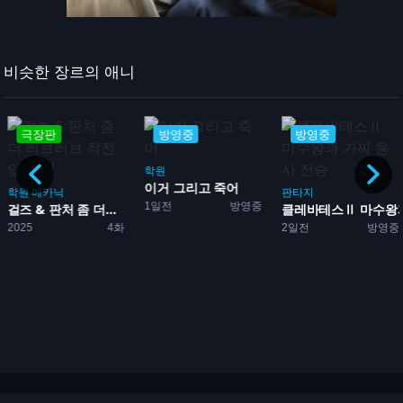
비슷한 장르의 애니
극장판
방영중
방영중
학원
...
이거 그리고 죽어
학원
메카닉
판타지
1일전
방영중
걸즈 & 판처 좀 더...
클레바테스Ⅱ 마수왕과 
2025
4화
2일전
방영중