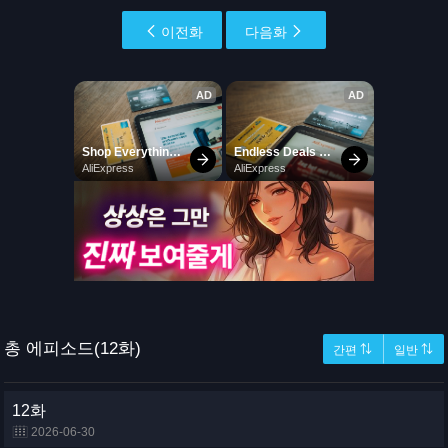
이전화
다음화
총 에피소드(12화)
간편 ⇅
일반 ⇅
12화
2026-06-30