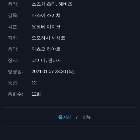
원작:
스즈키 츠타, 헤비조
감독:
마스이 소이치
각본:
요코테 미치코
작화:
오오하시 사치코
음악:
마츠오 하야토
장르:
코미디, 판타지
방영일:
2021.01.07 23:
30 (목)
등급:
12
총화수:
12화
줄거리
리뷰