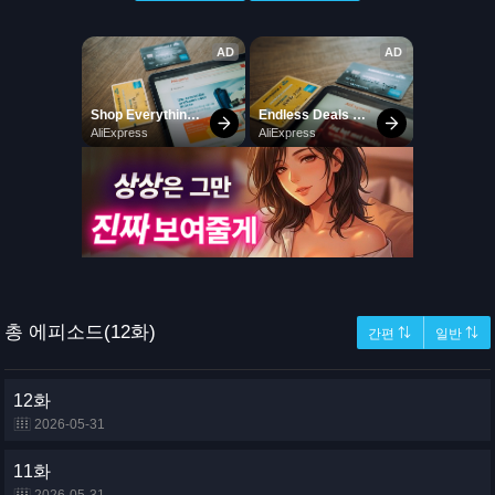
총 에피소드(12화)
간편 ⇅
일반 ⇅
12화
2026-05-31
11화