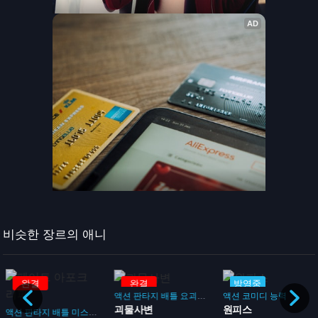
비슷한 장르의 애니
완결
완결
방영중
액션
판타지
배틀
요괴
괴물
액션
코미디
능력
괴물사변
원피스
액션
판타지
배틀
미스테리