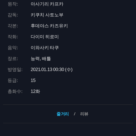
원작:
아사기리 카프카
감독:
키쿠치 사토노부
각본:
후데야스 카즈유키
작화:
다이미 히로미
음악:
이와사키 타쿠
장르:
능력, 배틀
방영일:
2021.01.13 00:
30 (수)
등급:
15
총화수:
12화
줄거리
리뷰