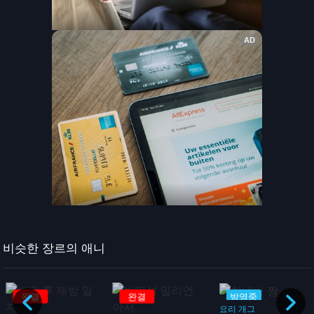
비슷한 장르의 애니
완결
완결
방영중
요리
개그