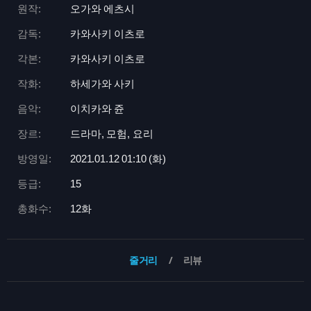
원작:
오가와 에츠시
감독:
카와사키 이츠로
각본:
카와사키 이츠로
작화:
하세가와 사키
음악:
이치카와 쥰
장르:
드라마, 모험, 요리
방영일:
2021.01.12 01:
10 (화)
등급:
15
총화수:
12화
줄거리
리뷰