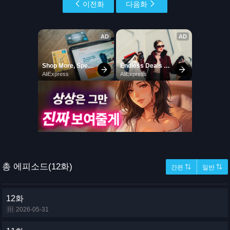
이전화
다음화
총 에피소드(12화)
간편 ⇅
일반 ⇅
12화
2026-05-31