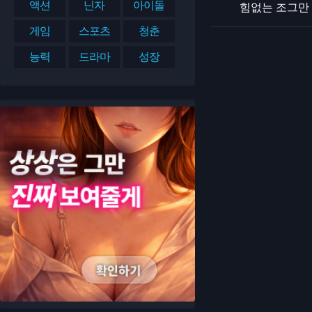
액션
닌자
아이돌
힘없는 조그만 
게임
스포츠
청춘
능력
드라마
성장