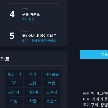
2024
푸른 미부로
역사
청춘
2017
코바야시네 메이드래곤
코미디
일상
드래곤
메이드
B
장르
미스테리
추리
거대로봇
SF
모험
백합
판타지
이세계
코미디
분명히 여고생이
어미 거미의 동
하렘
학원
로맨스
독개구리, 왕뱀