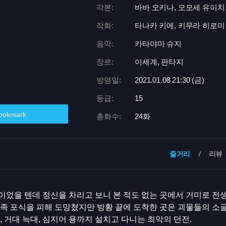
각본:
바바 오키나, 모모세 유이
작화:
타나카 키에, 키무라 히로미
음악:
카타야마 슈지
장르:
이세계, 판타지
방영일:
2021.01.08 21:
30 (금)
등급:
15
ookmark
총화수:
24화
줄거리
리뷰
었을 텐데 정신을 차리고 보니 본 적도 없는 곳에서 거미로 전
족 포식을 피해 도망쳤지만 방황 끝에 도착한 곳은 괴물들의 소굴
, 거대 늑대, 심지어 용까지 설치고 다니는 최악의 던전.