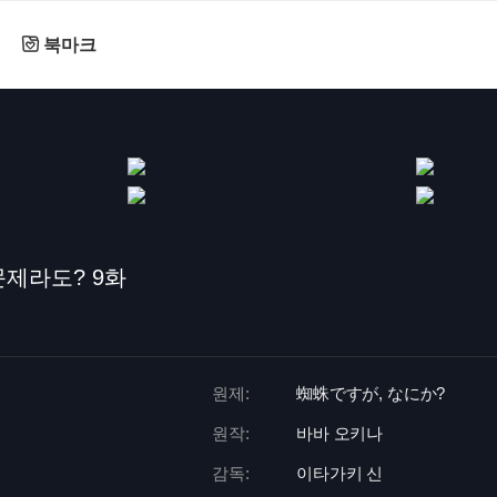
북마크
문제라도? 9화
원제:
蜘蛛ですが, なにか?
원작:
바바 오키나
감독:
이타가키 신