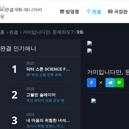
방영중
완결
극장판
홈
완결
거미입니다만, 문제라도?
9화
완결 인기애니
2025
닥터 스톤 SCIENCE FUTURE
거미입니다만, 
SF
액션
모험
전투
과학
2018
고블린 슬레이어
액션
판타지
모험
공포
멘붕
19
2024
내 마음의 위험한 녀석 2기
코미디
학원
로맨스
개그