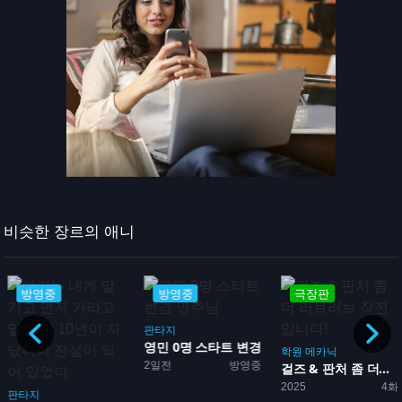
비슷한 장르의 애니
방영중
방영중
극장판
판타지
영민 0명 스타트 변경 영주...
학원
메카닉
2일전
방영중
의...
걸즈 & 판처 좀 더...
2025
4화
판타지