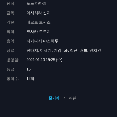
원작:
토노 마마레
감독:
이시히라 신지
각본:
네모토 토시조
작화:
코사카 토모치
음악:
타카나시 야스하루
장르:
판타지, 이세계, 게임, SF, 액션, 배틀, 먼치킨
방영일:
2021.01.13 19:
25 (수)
등급:
15
총화수:
12화
줄거리
리뷰