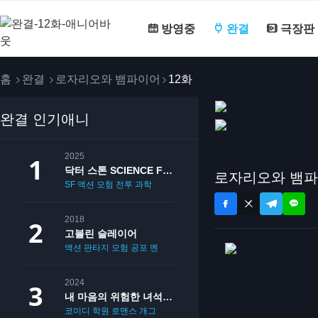
방영중
완결
극장판
홈
완결
로자리오와 뱀파이어
12화
완결 인기애니
2025
닥터 스톤 SCIENCE FUTURE
로자리오와 뱀파
SF
액션
모험
전투
과학
2018
고블린 슬레이어
액션
판타지
모험
공포
멘붕
19
2024
내 마음의 위험한 녀석 2기
코미디
학원
로맨스
개그