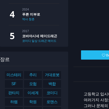
2024
푸른 미부로
역사
청춘
2017
코바야시네 메이드래곤
코미디
일상
드래곤
메이드
B
장르
미스테리
추리
거대로봇
SF
모험
백합
판타지
이세계
코미디
고등학교 입시
여러가지 사정으
하렘
학원
로맨스
그러나 문제의 