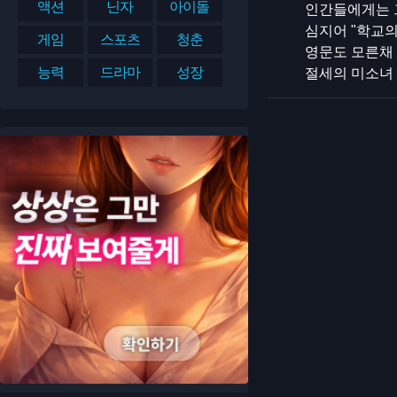
액션
닌자
아이돌
인간들에게는 
심지어 "학교의
게임
스포츠
청춘
영문도 모른채
능력
드라마
성장
절세의 미소녀