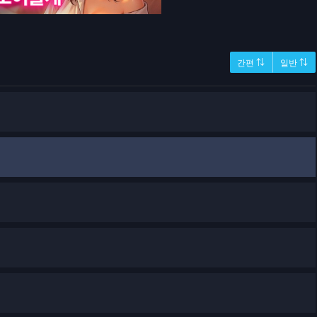
간편 ⇅
일반 ⇅