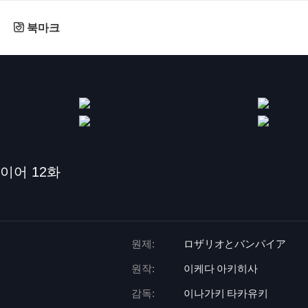
북마크
이어 12화
원제:
ロザリオとバンパイア
원작:
이케다 아키히사
감독:
이나가키 타카유키