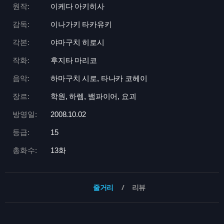
원작:
이케다 아키히사
감독:
이나가키 타카유키
각본:
야마구치 히로시
작화:
후지타 마리코
음악:
하마구치 시로, 타나카 코헤이
장르:
학원, 하렘, 뱀파이어, 요괴
방영일:
2008.10.02
등급:
15
총화수:
13화
줄거리
리뷰