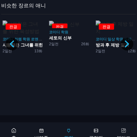
비슷한 장르의 애니
완결
완결
완결
코미디
학원
세토의 신부
코미디
하렘
학원
로맨스
게임
코미디
일상
학원
드라마
2일전
26화
시원찮은 그녀를 위한 육성방...
방과 후 제방 일지
임
2일전
13화
2일전
12화
성방...
Copyright 2026 © 애니어바웃, aniabout.com. All Rights Reserved
광고문의