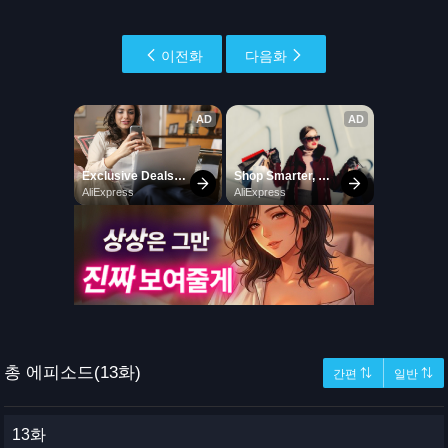
이전화
다음화
총 에피소드(13화)
간편 ⇅
일반 ⇅
13화