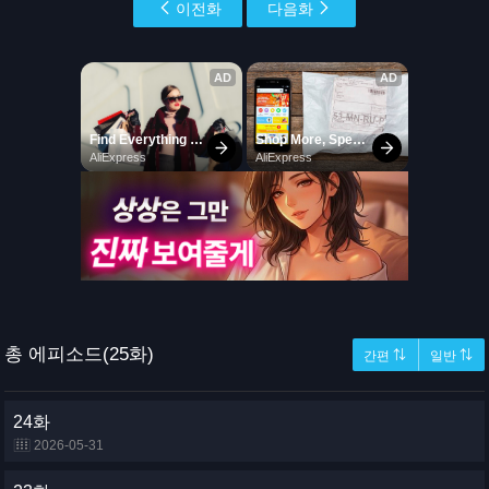
이전화
다음화
총 에피소드(25화)
간편 ⇅
일반 ⇅
24화
2026-05-31