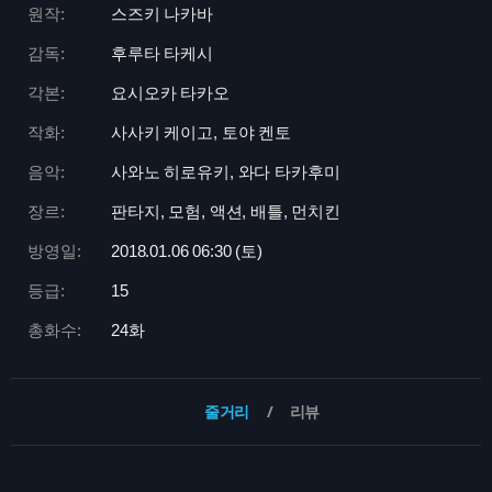
원작:
스즈키 나카바
감독:
후루타 타케시
각본:
요시오카 타카오
작화:
사사키 케이고, 토야 켄토
음악:
사와노 히로유키, 와다 타카후미
장르:
판타지, 모험, 액션, 배틀, 먼치킨
방영일:
2018.01.06 06:
30 (토)
등급:
15
총화수:
24화
줄거리
리뷰