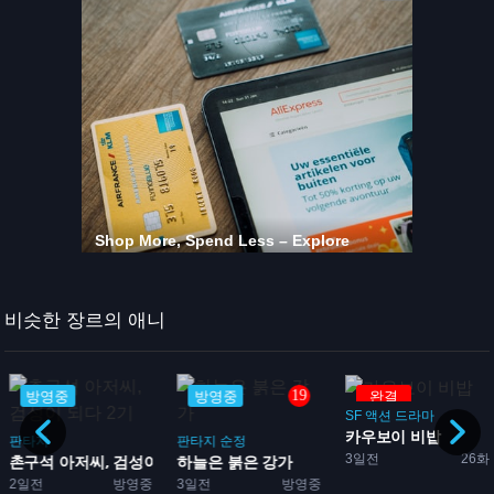
비슷한 장르의 애니
19
방영중
방영중
완결
SF
액션
드라마
카우보이 비밥
판타지
판타지
순정
3일전
26화
리아
촌구석 아저씨, 검성이 되다...
하늘은 붉은 강가
2일전
방영중
3일전
방영중