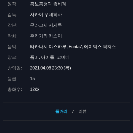
원작:
홍보홍청과 좀비계
감독:
사카이 무네히사
각본:
무라코시 시게루
작화:
후카가와 카스미
음악:
타카나시 야스하루, Funta7, 에이벡스 픽쳐스
장르:
좀비, 아이돌, 코미디
방영일:
2021.04.08 23:
30 (목)
등급:
15
총화수:
12화
줄거리
리뷰