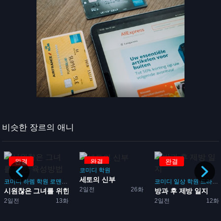
비슷한 장르의 애니
완결
완결
완결
코미디
학원
세토의 신부
코미디
하렘
학원
로맨스
게임
코미디
일상
학원
드라마
2일전
26화
시원찮은 그녀를 위한 육성방...
방과 후 제방 일지
임
2일전
13화
2일전
12화
성방...