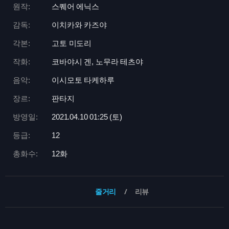
원작:
스퀘어 에닉스
감독:
이치카와 카즈야
각본:
고토 미도리
작화:
코바야시 겐, 노무라 테츠야
음악:
이시모토 타케하루
장르:
판타지
방영일:
2021.04.10 01:
25 (토)
등급:
12
총화수:
12화
줄거리
리뷰