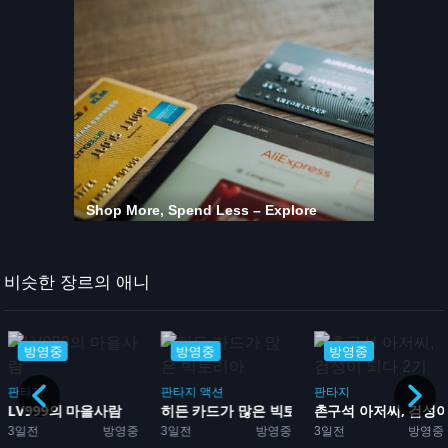
비슷한 장르의 애니
방영중
방영중
방영중
판타지
판타지
액션
판타지
LV999의 마을사람
히든 카드가 많은 빅토리아
촌구석 아저씨, 검성이 
3일전
방영중
3일전
방영중
3일전
방영중
짜...