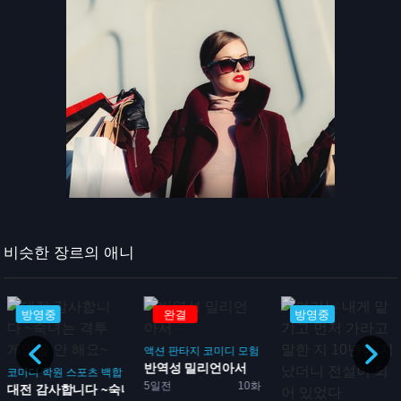
비슷한 장르의 애니
완결
방영중
방영중
액션
판타지
코미디
모험
판타지
반역성 밀리언아서
영민 0명 스
포츠
백합
5일전
10화
1일전
다 ~숙녀는 격...