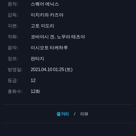
원작:
스퀘어 에닉스
감독:
이치카와 카즈야
각본:
고토 미도리
작화:
코바야시 겐, 노무라 테츠야
음악:
이시모토 타케하루
장르:
판타지
방영일:
2021.04.10 01:
25 (토)
등급:
12
총화수:
12화
줄거리
리뷰