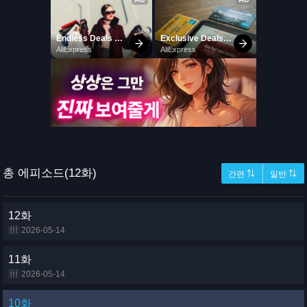
총 에피소드(12화)
간편 ⇅
일반 ⇅
12화
2026-05-14
11화
2026-05-14
10화