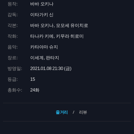
원작:
바바 오키나
감독:
이타가키 신
각본:
바바 오키나, 모모세 유이치로
작화:
타나카 키에, 키무라 히로미
음악:
카타야마 슈지
장르:
이세계, 판타지
방영일:
2021.01.08 21:
30 (금)
등급:
15
총화수:
24화
줄거리
리뷰