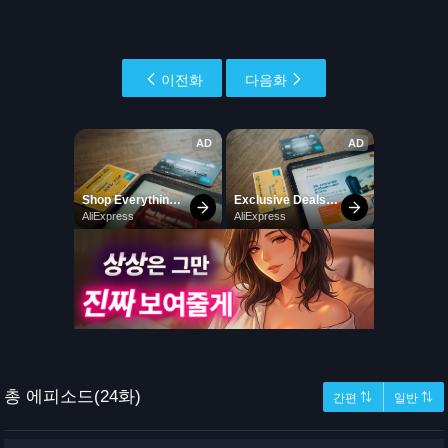
이전화
다음화
총 에피소드(24화)
간편 ⇅
일반 ⇅