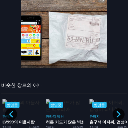
비슷한 장르의 애니
방영중
방영중
방영중
판타지
판타지
액션
판타지
LV999의 마을사람
히든 카드가 많은 빅토리아
촌구석 아저씨, 검성이 
2일전
방영중
2일전
방영중
2일전
방영중