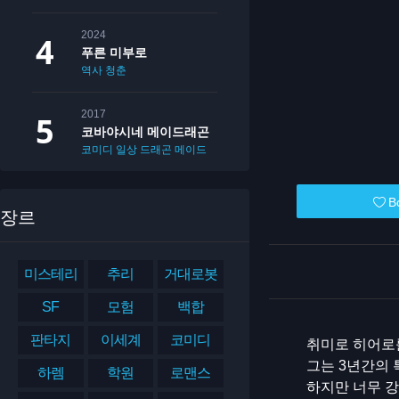
2024
푸른 미부로
역사
청춘
2017
코바야시네 메이드래곤
코미디
일상
드래곤
메이드
B
장르
미스테리
추리
거대로봇
SF
모험
백합
판타지
이세계
코미디
취미로 히어로를
그는 3년간의 
하렘
학원
로맨스
하지만 너무 