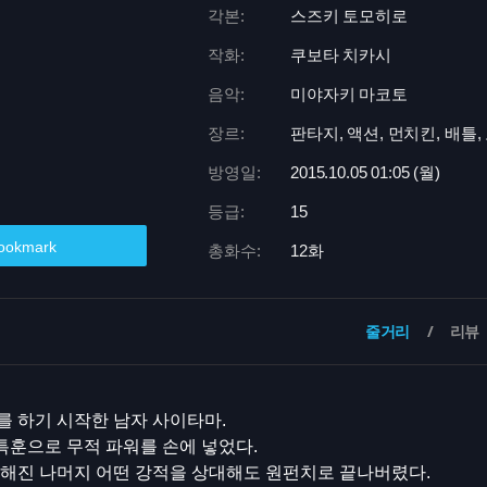
각본:
스즈키 토모히로
작화:
쿠보타 치카시
음악:
미야자키 마코토
장르:
판타지, 액션, 먼치킨, 배틀,
방영일:
2015.10.05 01:
05 (월)
등급:
15
ookmark
총화수:
12화
줄거리
리뷰
 하기 시작한 남자 사이타마.
특훈으로 무적 파워를 손에 넣었다.
강해진 나머지 어떤 강적을 상대해도 원펀치로 끝나버렸다.