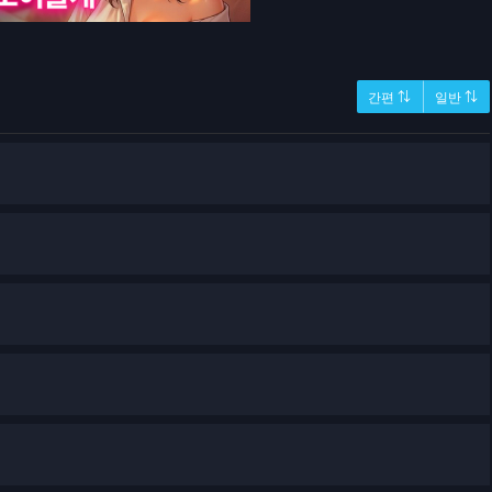
간편 ⇅
일반 ⇅