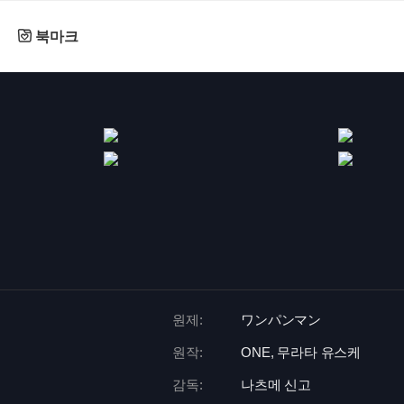
북마크
원제:
ワンパンマン
원작:
ONE, 무라타 유스케
감독:
나츠메 신고