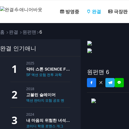
방영중
완결
극장판
홈
완결
원펀맨
6
완결 인기애니
2025
닥터 스톤 SCIENCE FUTURE
원펀맨 6
SF
액션
모험
전투
과학
2018
고블린 슬레이어
액션
판타지
모험
공포
멘붕
19
2024
내 마음의 위험한 녀석 2기
코미디
학원
로맨스
개그