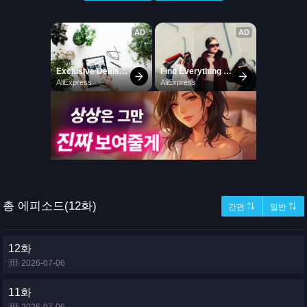
총 에피소드(12화)
간편 ⇅
일반 ⇅
12화
2026-07-06
11화