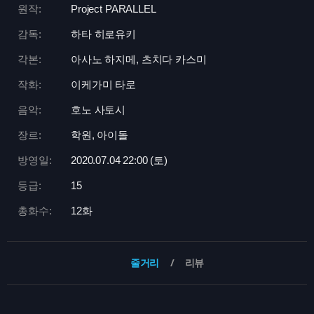
원작:
Project PARALLEL
감독:
하타 히로유키
각본:
아사노 하지메, 츠치다 카스미
작화:
이케가미 타로
음악:
호노 사토시
장르:
학원, 아이돌
방영일:
2020.07.04 22:
00 (토)
등급:
15
총화수:
12화
줄거리
리뷰