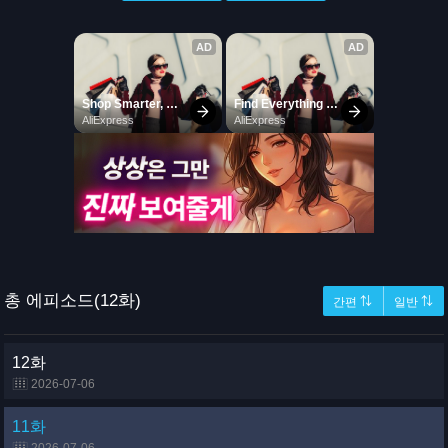
총 에피소드(12화)
간편 ⇅
일반 ⇅
12화
2026-07-06
11화