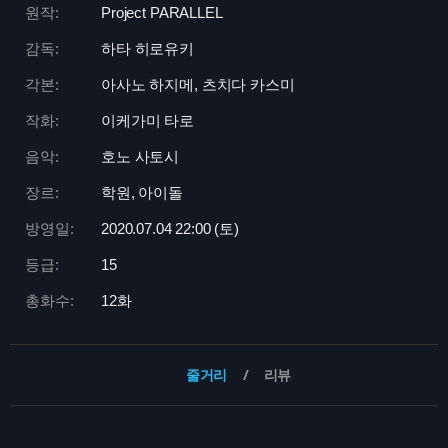
원작:
Project PARALLEL
감독:
하타 히로유키
각본:
아사노 하지메, 츠치다 카스미
작화:
이케가미 타로
음악:
호노 사토시
장르:
학원, 아이돌
방영일:
2020.07.04 22:
00 (토)
등급:
15
총화수:
12화
줄거리
리뷰