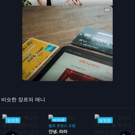
비슷한 장르의 애니
방영중
방영중
방영중
멜로
로맨스
모험
안녕, 라라
활동