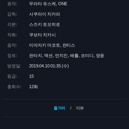
원작:
무라타 유스케, ONE
감독:
사쿠라이 치카라
각본:
스즈키 토모히로
작화:
쿠보타 치카시
음악:
미야자키 마코토, 란티스
장르:
판타지, 액션, 먼치킨, 배틀, 코미디, 영웅
방영일:
2019.04.10 01:
35 (수)
등급:
15
총화수:
12화
줄거리
리뷰