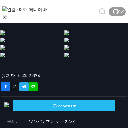
원펀맨 시즌 2 03화
Bookmark
원제:
ワンパンマン シーズン2