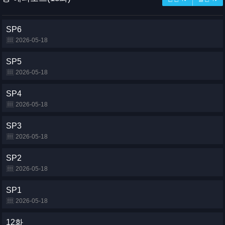
SP6
2026-05-18
SP5
2026-05-18
SP4
2026-05-18
SP3
2026-05-18
SP2
2026-05-18
SP1
2026-05-18
12화