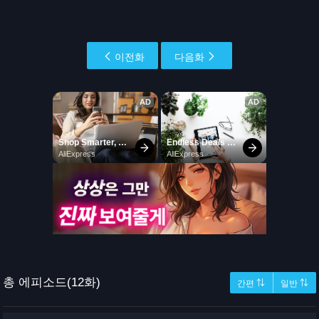
이전화
다음화
총 에피소드(12화)
간편 ⇅
일반 ⇅