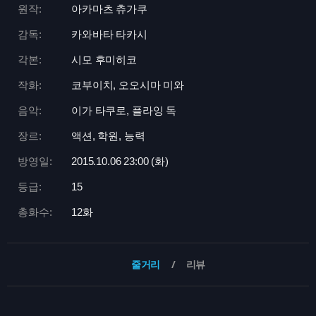
원작:
아카마츠 츄가쿠
감독:
카와바타 타카시
각본:
시모 후미히코
작화:
코부이치, 오오시마 미와
음악:
이가 타쿠로, 플라잉 독
장르:
액션, 학원, 능력
방영일:
2015.10.06 23:
00 (화)
등급:
15
총화수:
12화
줄거리
리뷰