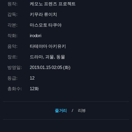
원작:
케모노 프렌즈 프로젝트
감독:
키무라 류이치
각본:
마스모토 타쿠야
작화:
irodori
음악:
타테야마 아키유키
장르:
드라마, 괴물, 동물
방영일:
2019.01.15 02:
05 (화)
등급:
12
총화수:
12화
줄거리
리뷰