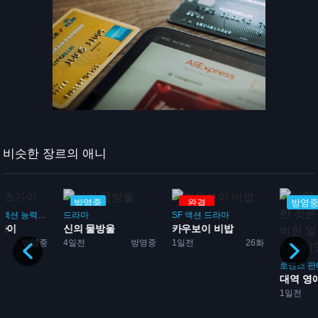
비슷한 장르의 애니
방영중
완결
방영중
드라마
SF
액션
드라마
신의 물방울
카우보이 비밥
4일전
방영중
1일전
26화
로맨스
판타지
대역 영애를 구한 것은 
1일전
방영중