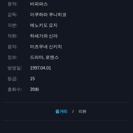
원작:
비파파스
감독:
이쿠하라 쿠니히코
각본:
에노키도 요지
작화:
하세가와 신야
음악:
미츠무네 신키치
장르:
드라마, 로맨스
방영일:
1997.04.01
등급:
15
총화수:
39화
줄거리
리뷰