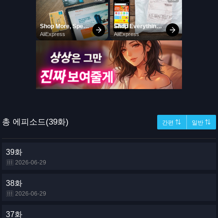
총 에피소드(39화)
간편 ⇅
일반 ⇅
39화
2026-06-29
38화
2026-06-29
37화