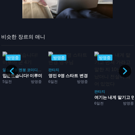
비슷한 장르의 애니
방영중
방영중
방영중
활동
일상
학원
멘붕
코미디
악마
먼치킨
판타지
판타지
마법
입문했습니다! 이루마 군 4...
영민 0명 스타트 변경 영주...
5일전
방영중
6일전
방영중
판타지
여기는 내게 맡기고 먼저
6일전
방영중