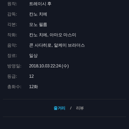
원작:
트레이시 후
감독:
칸노 치에
각본:
모노 필름
작화:
칸노 치에, 아마오 마스미
음악:
콘 사다히로, 알케미 브라더스
장르:
일상
방영일:
2018.10.03 22:
24 (수)
등급:
12
총화수:
12화
줄거리
리뷰