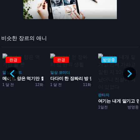
비슷한 장르의 애니
완결
방영중
방영중
일상
코미디
판타지
뿐
다다미 한 장짜리 방 만끽 ...
영민 0명 스타트 변경 
1 달 전
11화
1일전
방영중
판타지
여기는 내게 맡기고 먼저 가...
1일전
방영중