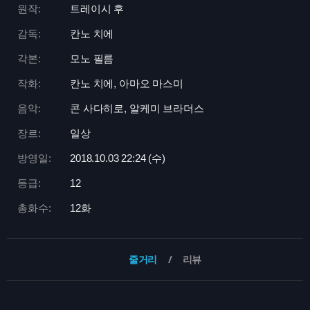
원작:
트레이시 후
감독:
칸노 치에
각본:
모노 필름
작화:
칸노 치에, 아마오 마스미
음악:
콘 사다히로, 알케미 브라더스
장르:
일상
방영일:
2018.10.03 22:
24 (수)
등급:
12
총화수:
12화
줄거리
리뷰