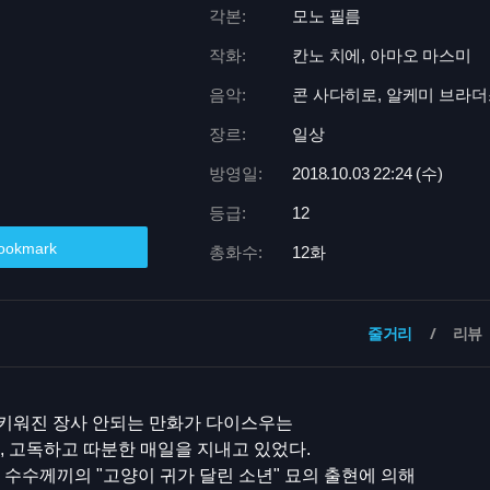
각본:
모노 필름
작화:
칸노 치에, 아마오 마스미
음악:
콘 사다히로, 알케미 브라
장르:
일상
방영일:
2018.10.03 22:
24 (수)
등급:
12
ookmark
총화수:
12화
줄거리
리뷰
키워진 장사 안되는 만화가 다이스우는
, 고독하고 따분한 매일을 지내고 있었다.
 수수께끼의 "고양이 귀가 달린 소년" 묘의 출현에 의해