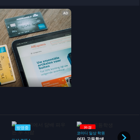
완결
완결
코미디
일상
학원
코미디
일상
학원
드라마
부활동
여자 고등학생
방과 후 제방 일지