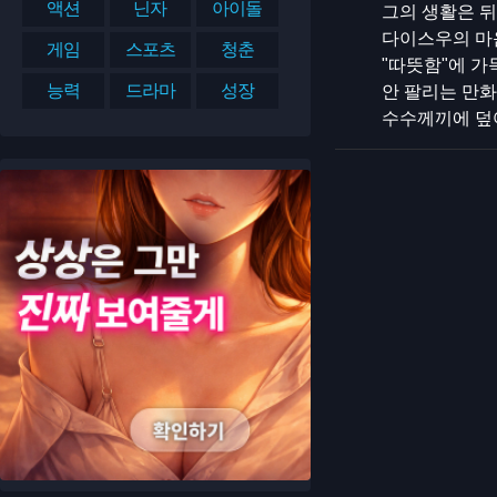
액션
닌자
아이돌
그의 생활은 뒤
다이스우의 마
게임
스포츠
청춘
"따뜻함"에 가
능력
드라마
성장
안 팔리는 만
수수께끼에 덮