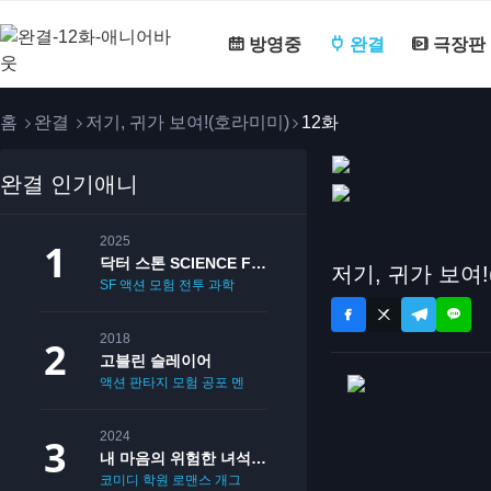
방영중
완결
극장판
홈
완결
저기, 귀가 보여!(호라미미)
12화
완결 인기애니
2025
닥터 스톤 SCIENCE FUTURE
저기, 귀가 보여!
SF
액션
모험
전투
과학
2018
고블린 슬레이어
액션
판타지
모험
공포
멘붕
19
2024
내 마음의 위험한 녀석 2기
코미디
학원
로맨스
개그