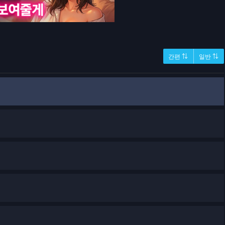
간편 ⇅
일반 ⇅