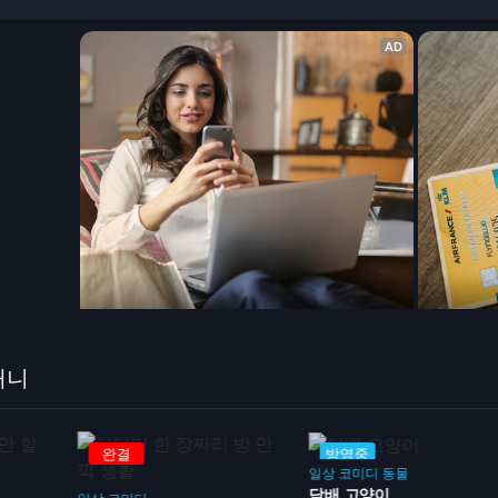
애니
방영중
방영중
일상
코미디
동물
담배 고양이