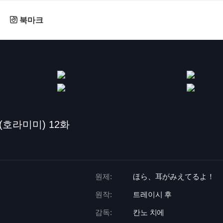
북마크
(호라미미) 12화
원제:
ほら、耳がみえてるよ！
원작:
트레이시 후
감독:
칸노 치에