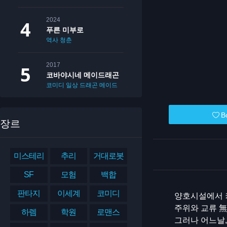
2024
푸른 미부로
역사
청춘
2017
코바야시네 메이드래곤
코미디
일상
드래곤
메이드
B
장르
미스테리
추리
거대로봇
SF
모험
백합
판타지
이세계
코미디
양호시설에서 
주위와 교류 無
하렘
학원
로맨스
그러나 어느날,