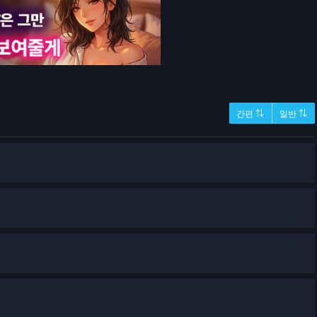
간편 ⇅
일반 ⇅