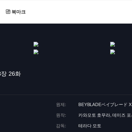
북마크
장 26화
원제:
BEYBLADEベイブレード 
원작:
카와모토 호무라, 데미즈 
감독:
테라다 모토