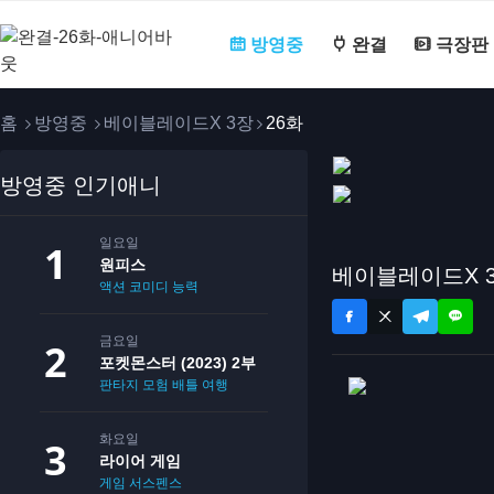
방영중
완결
극장판
홈
방영중
베이블레이드X 3장
26화
방영중 인기애니
일요일
원피스
베이블레이드X 3
액션
코미디
능력
금요일
포켓몬스터 (2023) 2부
판타지
모험
배틀
여행
화요일
라이어 게임
게임
서스펜스