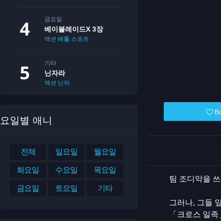
금요일
베이블레이드X 3장
액션
배틀
스포츠
기타
닌자라
액션
닌자
B
요일별 애니
전체
일요일
월요일
화요일
수요일
목요일
팀 조디악을 쓰
금요일
토요일
기타
그러나, 그들 
「크로스 일족