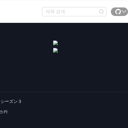
X シーズン３
포스카