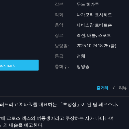
각본:
무노 히카루
작화:
나가모리 요시히로
음악:
세바스찬 로버트슨
장르:
액션, 배틀, 스포츠
방영일:
2025.10.24 18:
25 (금)
등급:
전체
ookmark
총화수:
방영중
줄거리
리뷰
러뜨리고 X 타워를 대표하는 「초정상」이 된 팀 페르소나.
앞에 크로스 엑스의 여동생이라고 주장하는 자가 나타나며
」의 내습을 예고한다.