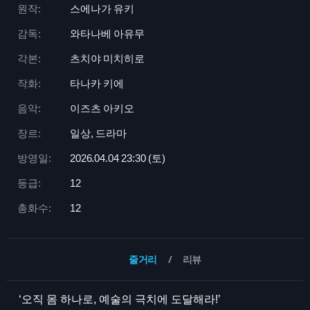
원작:
스에나가 유키
감독:
와타나베 아유무
각본:
츠치야 미치히로
작화:
타나카 키에
음악:
이즈츠 아키오
장르:
일상, 드라마
방영일:
2026.04.04 23:
30 (토)
등급:
12
총화수:
12
줄거리
리뷰
‘오직 몸 하나로, 예술의 극치에 도달해라!’