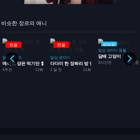
비슷한 장르의 애니
완결
방영중
방영중
일상
코미디
동물
담배 고양이
일상
코미디
일상
로맨스
3시간전
방영중
뿐
다다미 한 장짜리 방 만끽 ...
슈퍼 뒤에서 담배 피우는
1 달 전
11화
3시간전
방영중