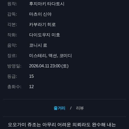
원작:
후지마키 타다토시
감독:
마츠이 신야
각본:
카부라기 히로
작화:
다이도우지 미호
음악:
코니시 료
장르:
미스테리, 액션, 코미디
방영일:
2026.04.11 23:
00 (토)
등급:
15
총화수:
12
줄거리
리뷰
오오가미 쥬조는 아무리 어려운 의뢰라도 완수해 내는