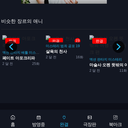
비슷한 장르의 애니
19
완결
완결
완결
미스테리
범죄
공포
19
살육의 천사
액션
판타지
배틀
미스테리
2 달 전
16화
페이트 아포크리파
액션
판타지
미스테리
2 달 전
25화
마술사 오펜 뜻밖의 여행 
2 달 전
11화
Copyright 2026 © 애니어바웃, aniabout.com. All Rights Reserved
광고문의
홈
방영중
완결
극장판
북마크