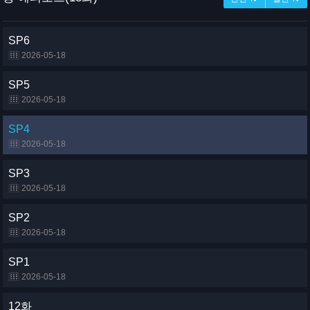
SP6
2026-05-18
SP5
2026-05-18
SP4
2026-05-18
SP3
2026-05-18
SP2
2026-05-18
SP1
2026-05-18
12화