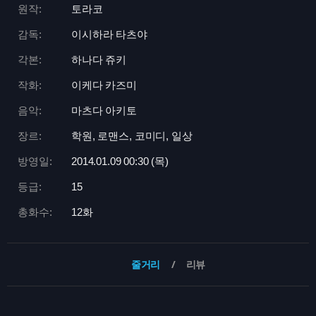
원작:
토라코
감독:
이시하라 타츠야
각본:
하나다 쥬키
작화:
이케다 카즈미
음악:
마츠다 아키토
장르:
학원, 로맨스, 코미디, 일상
방영일:
2014.01.09 00:
30 (목)
등급:
15
총화수:
12화
줄거리
리뷰