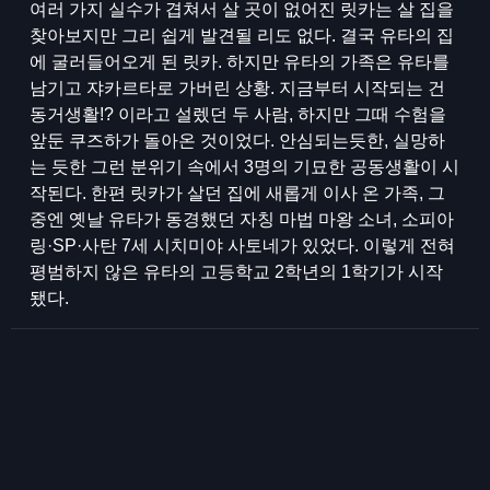
여러 가지 실수가 겹쳐서 살 곳이 없어진 릿카는 살 집을
찾아보지만 그리 쉽게 발견될 리도 없다. 결국 유타의 집
에 굴러들어오게 된 릿카. 하지만 유타의 가족은 유타를
남기고 쟈카르타로 가버린 상황. 지금부터 시작되는 건
동거생활!? 이라고 설렜던 두 사람, 하지만 그때 수험을
앞둔 쿠즈하가 돌아온 것이었다. 안심되는듯한, 실망하
는 듯한 그런 분위기 속에서 3명의 기묘한 공동생활이 시
작된다. 한편 릿카가 살던 집에 새롭게 이사 온 가족, 그
중엔 옛날 유타가 동경했던 자칭 마법 마왕 소녀, 소피아
링·SP·사탄 7세 시치미야 사토네가 있었다. 이렇게 전혀
평범하지 않은 유타의 고등학교 2학년의 1학기가 시작
됐다.