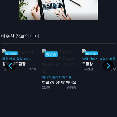
비슷한 장르의 애니
방영중
방영중
방영중
라마
능력
판타지
능력자 배틀
도굴왕
1시간전
방영중
이세계
판타지
메이드
히로인? 성녀? 아니요, 올...
판타지
2일전
방영중
여기는 내게 맡기고 먼저
1시간전
방영