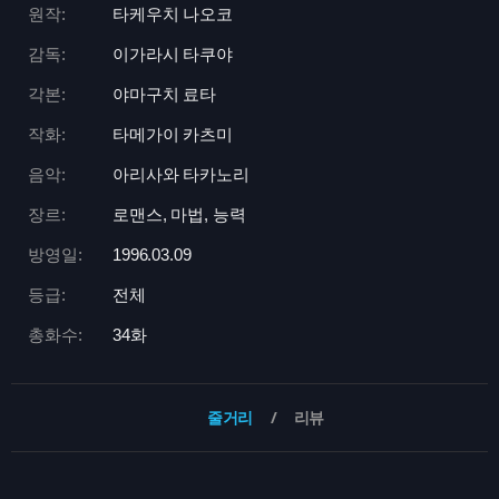
원작:
타케우치 나오코
감독:
이가라시 타쿠야
각본:
야마구치 료타
작화:
타메가이 카츠미
음악:
아리사와 타카노리
장르:
로맨스, 마법, 능력
방영일:
1996.03.09
등급:
전체
총화수:
34화
줄거리
리뷰