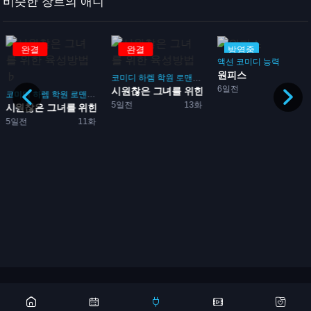
비슷한 장르의 애니
완결
완결
방영중
액션
코미디
능력
원피스
코미디
하렘
학원
로맨스
게임
6일전
시원찮은 그녀를 위한 육성방...
코미디
하렘
학원
로맨스
게임
5일전
13화
격...
시원찮은 그녀를 위한 육성방...
5일전
11화
Copyright 2026 © 애니어바웃, aniabout.com. All Rights Reserved
광고문의