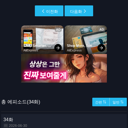
이전화
다음화
총 에피소드(34화)
간편 ⇅
일반 ⇅
34화
2026-06-30