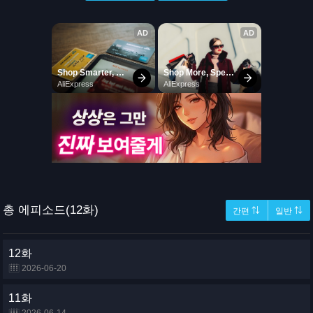
총 에피소드(12화)
간편 ⇅
일반 ⇅
12화
2026-06-20
11화