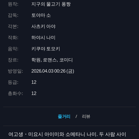
원작:
지구의 물고기 퐁짱
감독:
토야마 소
각본:
사츠키 아야
작화:
하야시 나미
음악:
키쿠야 토모키
장르:
학원, 로맨스, 코미디
방영일:
2026.04.03 00:
26 (금)
등급:
12
총화수:
12
줄거리
리뷰
여고생・미요시 아이미와 소메타니 나미. 두 사람 사이