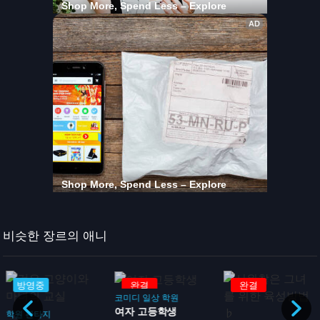
비슷한 장르의 애니
방영중
완결
완결
코미디
일상
학원
여자 고등학생
학원
판타지