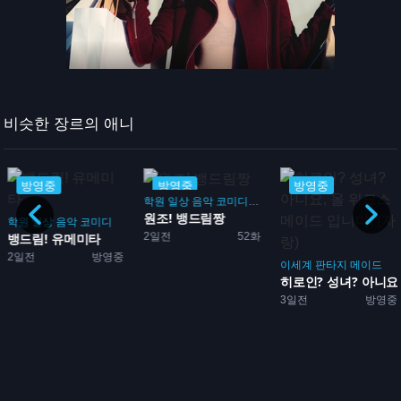
비슷한 장르의 애니
방영중
방영중
방영중
학원
일상
음악
코미디
드라마
원조! 뱅드림짱
학원
일상
음악
코미디
2일전
52화
뱅드림! 유메미타
2일전
방영중
이세계
판타지
메이드
히로인? 성녀? 아니요, 
3일전
방영중