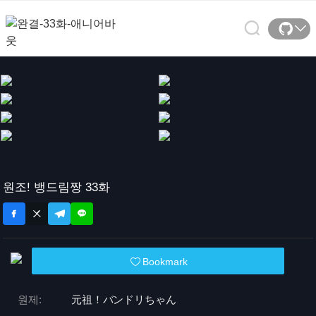
원조! 뱅드림짱 33화
Bookmark
원제:
元祖！バンドリちゃん