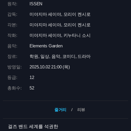
원작:
ISSEN
감독:
미야지마 세이야, 모리이 켄시로
각본:
미야지마 세이야, 모리이 켄시로
작화:
미야지마 세이야, 키누타니 소시
음악:
Elements Garden
장르:
학원, 일상, 음악, 코미디, 드라마
방영일:
2025.10.02 21:
00 (목)
등급:
12
총화수:
52
줄거리
리뷰
걸즈 밴드 세계를 석권한