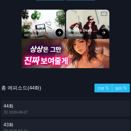
총 에피소드(44화)
간편 ⇅
일반 ⇅
44화
2026-08-07
43화