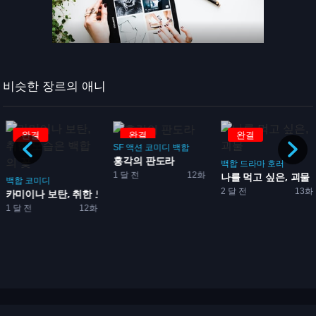
비슷한 장르의 애니
완결
완결
완결
SF
액션
코미디
백합
홍각의 판도라
백합
드라마
호러
1 달 전
12화
나를 먹고 싶은, 괴물
백합
코미디
2 달 전
13화
카미이나 보탄, 취한 모습은...
1 달 전
12화