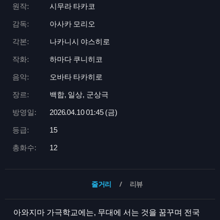
원작:
시무라 타카코
감독:
아사카 모리오
각본:
나카니시 야스히로
작화:
하마다 쿠니히코
음악:
오바타 타카히로
장르:
백합, 일상, 군상극
방영일:
2026.04.10 01:
45 (금)
등급:
15
총화수:
12
줄거리
리뷰
아와지마 가극학교에는, 무대에 서는 것을 꿈꾸며 전국