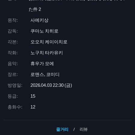
た件 2
원작:
사에키상
감독:
쿠마노 치히로
각본:
오오치 케이이치로
작화:
노구치 타카유키
음악:
휴우가 모에
장르:
로맨스, 코미디
방영일:
2026.04.03 22:
30 (금)
등급:
15
총화수:
12
줄거리
리뷰