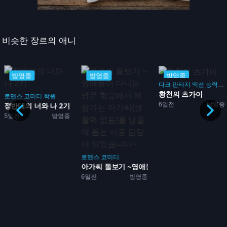
비슷한 장르의 애니
방영중
방영중
방영중
다크 판타지
액션
능력
배
황천의 츠가이
임
로맨스
코미디
학원
6일전
방영중
성방...
정반대의 너와 나 2기
5일전
방영중
로맨스
코미디
아가씨 돌보기 ~영애들이 다...
6일전
방영중