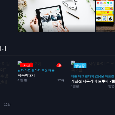
애니
19
방영중
방영중
틀
배틀
다크 판타지
갑옷물
아포칼립스물
백합
다크 판타지
12화
개진전 사무라이 트루퍼 2쿨
네가 죽을 때까지 사랑하고..
1일전
방영중
2일전
방영