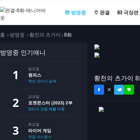
방영중
완결
극장판
홈
방영중
황천의 츠가이
8화
방영중 인기애니
일요일
원피스
황천의 츠가이 8
액션
코미디
능력
금요일
포켓몬스터 (2023) 2부
판타지
모험
배틀
여행
화요일
라이어 게임
게임
서스펜스