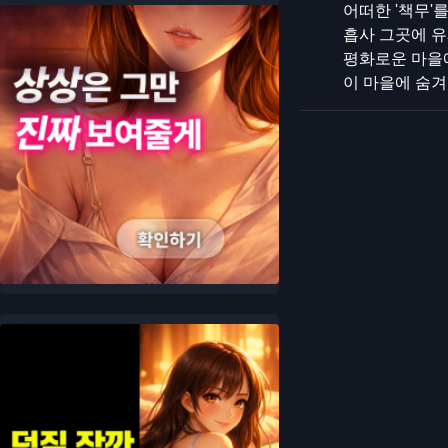
어떠한 '책무'
흡사 그곳에 유폐
평화로운 마을
이 마을에 숨겨진