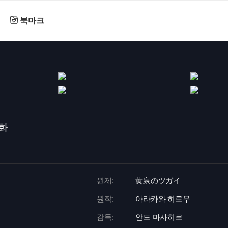
북마크
화
원제:
黄泉のツガイ
원작:
아라카와 히로무
감독:
안도 마사히로