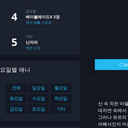
금요일
베이블레이드X 3장
액션
배틀
스포츠
기타
닌자라
액션
닌자
B
요일별 애니
전체
일요일
월요일
화요일
수요일
목요일
산 속 작은 마
금요일
토요일
기타
대자연 속에서 
그러나 유르의
어째서인지 마을