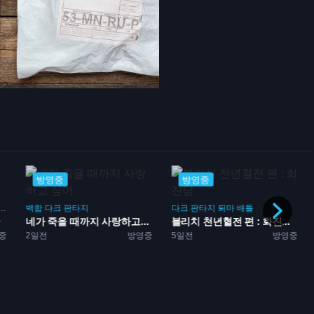
방영중
방영중
다크판타지
호러
로맨스
마오 (MAO)
다크 판타지
퇴마
배틀
6일전
방영중
.
블리치 천년혈전 편 : 화진...
중
5일전
방영중