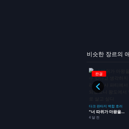
비슷한 장르의 
완결
완결
닌자
다크 판타지
액션
배
지옥락 2기
4 달 전
용사 90...
12화
다크 판타지
백합
호러
"너 따위가 마왕을...
4 달 전
12화