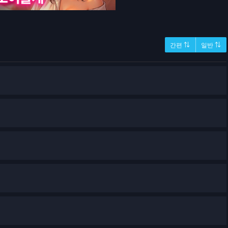
간편 ⇅
일반 ⇅