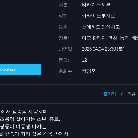
각본:
타카기 노보루
작화:
아라이 노부히로
음악:
스에히로 켄이치로
장르:
다크 판타지, 액션, 능력, 배
방영일:
2026.04.04 23:
30 (토)
등급:
12
ookmark
총화수:
방영중
줄거리
리뷰
을에서 짐승을 사냥하며
조용히 살아가는 소년, 유르.
 쌍둥이 여동생 아사는
 깊숙이 자리 잡은 감옥 안에서