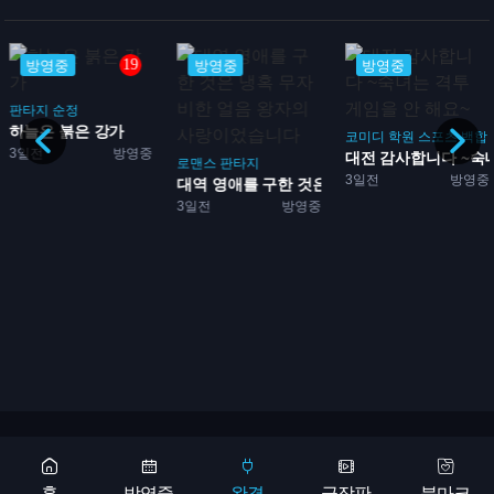
19
방영중
방영중
방영중
판타지
순정
다...
하늘은 붉은 강가
코미디
학원
스포츠
백합
3일전
방영중
대전 감사합니다 ~숙녀는
로맨스
판타지
3일전
방영중
대역 영애를 구한 것은 냉혹...
3일전
방영중
Copyright 2026 © 애니어바웃, aniabout.com. All Rights Reserved
광고문의
홈
방영중
완결
극장판
북마크