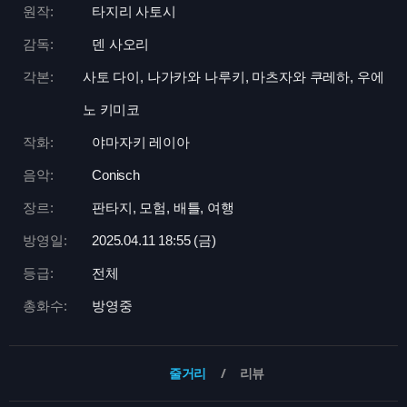
원작:
타지리 사토시
감독:
덴 사오리
각본:
사토 다이, 나가카와 나루키, 마츠자와 쿠레하, 우에
노 키미코
작화:
야마자키 레이아
음악:
Conisch
장르:
판타지, 모험, 배틀, 여행
방영일:
2025.04.11 18:
55 (금)
등급:
전체
총화수:
방영중
줄거리
리뷰