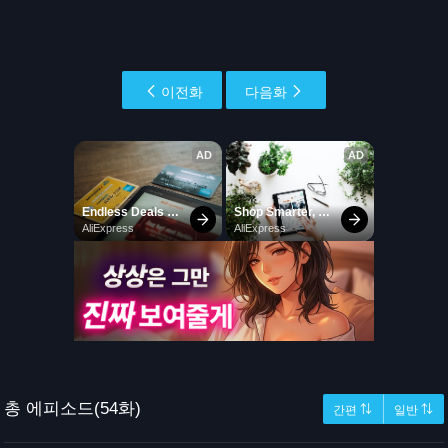
이전화
다음화
총 에피소드(54화)
간편 ⇅
일반 ⇅