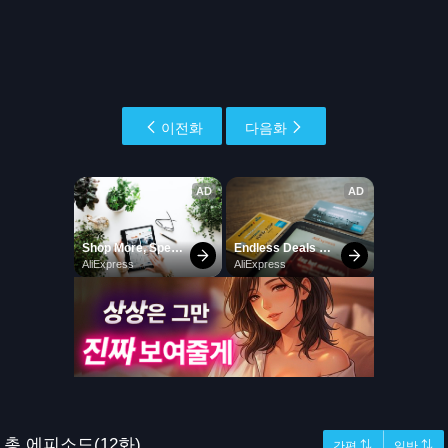
이전화
다음화
총 에피소드(12화)
간편 ⇅
일반 ⇅