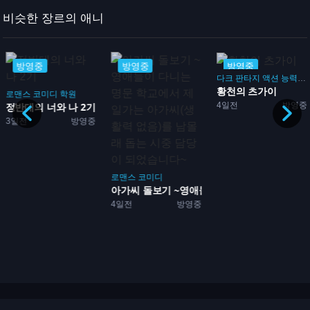
비슷한 장르의 애니
방영중
방영중
방영중
다크 판타지
액션
능력
배
황천의 츠가이
임
로맨스
코미디
학원
4일전
방영중
성방...
정반대의 너와 나 2기
3일전
방영중
로맨스
코미디
아가씨 돌보기 ~영애들이 다...
4일전
방영중