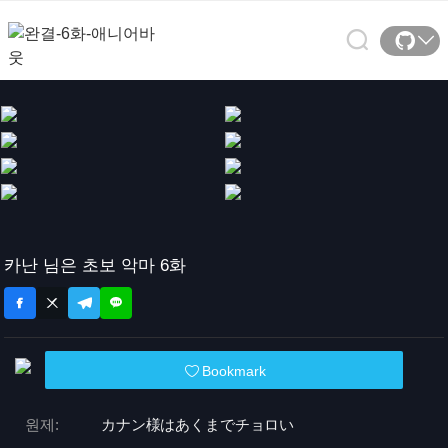
카난 님은 초보 악마 6화
Bookmark
원제:
カナン様はあくまでチョロい