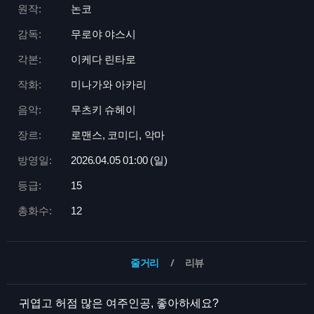
원작:
논코
감독:
무로야 야스시
각본:
이케다 린타로
작화:
미나가와 아카리
음악:
무츠키 슈헤이
장르:
로맨스, 코미디, 악마
방영일:
2026.04.05 01:
00 (일)
등급:
15
총화수:
12
줄거리
리뷰
귀엽고 허점 많은 여주인공, 좋아하세요?