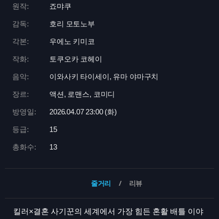
원작:
죠먀쿠
감독:
호리 모토노부
각본:
우에노 키미코
작화:
토쿠오카 코헤이
음악:
이와사키 타이세이, 유마 야마구치
장르:
액션, 로맨스, 코미디
방영일:
2026.04.07 23:
00 (화)
등급:
15
총화수:
13
줄거리
리뷰
킬러×결혼 사기꾼의 세계에서 가장 힘든 혼활 배틀 이야