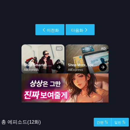
이전화
다음화
총 에피소드(12화)
간편 ⇅
일반 ⇅