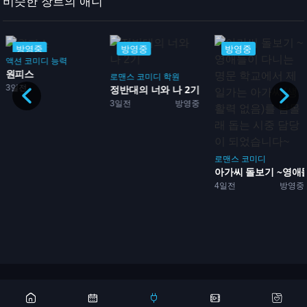
비슷한 장르의 애니
방영중
방영중
방영중
액션
코미디
능력
원피스
임
로맨스
코미디
학원
3일전
성방...
정반대의 너와 나 2기
3일전
방영중
로맨스
코미디
아가씨 돌보기 ~영애들이
4일전
방영중
Copyright 2026 © 애니어바웃, aniabout.com. All Rights Reserved
광고문의