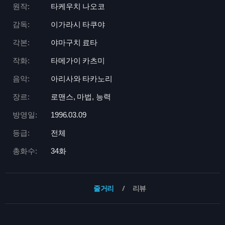
원작:
타케우치 나오코
감독:
이가라시 타쿠야
각본:
야마구치 료타
작화:
타메가이 카츠미
음악:
아리사와 타카노리
장르:
로맨스, 마법, 능력
방영일:
1996.03.09
등급:
전체
총화수:
34화
줄거리
리뷰