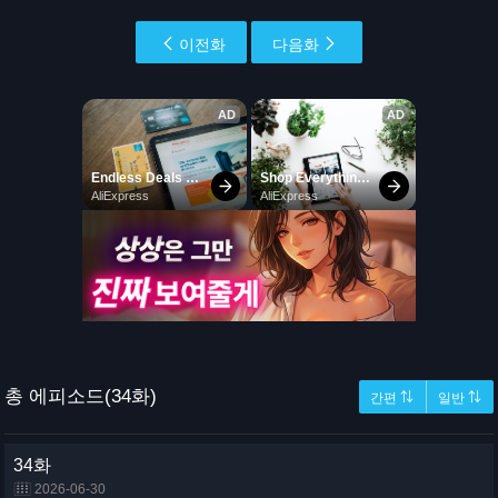
이전화
다음화
총 에피소드(34화)
간편 ⇅
일반 ⇅
34화
2026-06-30