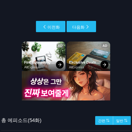
이전화
다음화
총 에피소드(54화)
간편 ⇅
일반 ⇅