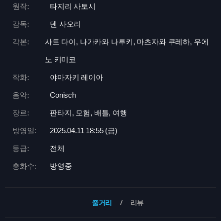
원작:
타지리 사토시
감독:
덴 사오리
각본:
사토 다이, 나가카와 나루키, 마츠자와 쿠레하, 우에
노 키미코
작화:
야마자키 레이아
음악:
Conisch
장르:
판타지, 모험, 배틀, 여행
방영일:
2025.04.11 18:
55 (금)
등급:
전체
총화수:
방영중
줄거리
리뷰