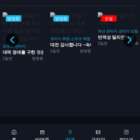
방영중
방영중
완결
액션
판타지
코미디
모험
반역성 밀리언아서
코미디
학원
스포츠
백합
2일전
10화
대전 감사합니다 ~숙녀는 격...
로맨스
판타지
1일전
방영중
대역 영애를 구한 것은 냉혹...
1일전
방영중
Copyright 2026 © 애니어바웃, aniabout.com. All Rights Reserved
광고문의
홈
방영중
완결
극장판
북마크